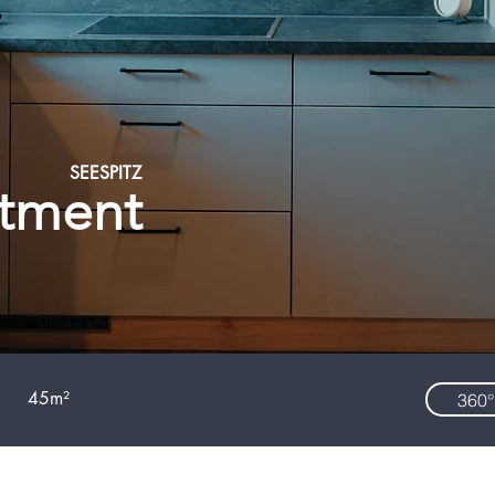
SEESPITZ
tment
45m²
360°