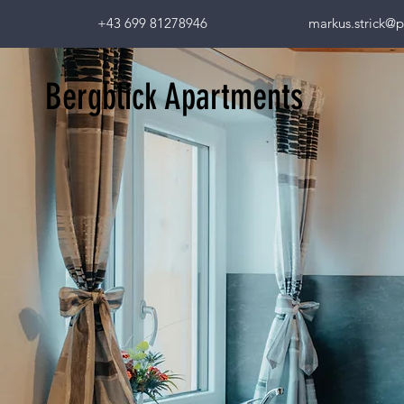
+43 699 81278946
markus.strick@p
Bergblick Apartments