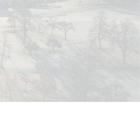
+43 699 81278946