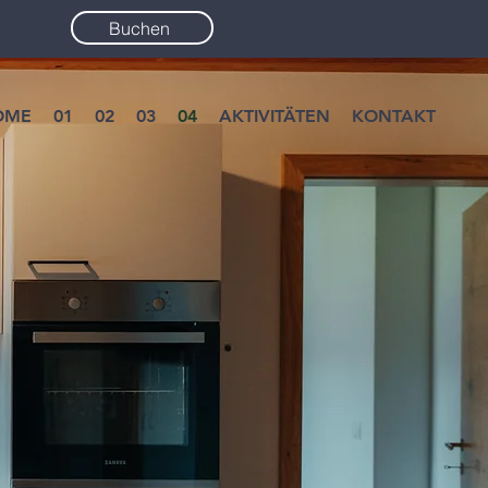
Buchen
OME
01
02
03
04
AKTIVITÄTEN
KONTAKT