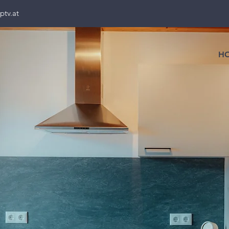
ptv.at
H