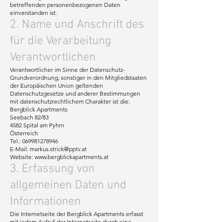
betreffenden personenbezogenen Daten
einverstanden ist.
2. Name und Anschrift des
für die Verarbeitung
Verantwortlichen
Verantwortlicher im Sinne der Datenschutz-
Grundverordnung, sonstiger in den Mitgliedstaaten
der Europäischen Union geltenden
Datenschutzgesetze und anderer Bestimmungen
mit datenschutzrechtlichem Charakter ist die:
Bergblick Apartments
Seebach 82/83
4582 Spital am Pyhrn
Österreich
Tel.:
069981278946
E-Mail:
markus.strick@pptv.at
Website:
www.bergblickapartments.at
3. Erfassung von
allgemeinen Daten und
Informationen
Die Internetseite der Bergblick Apartments erfasst
mit jedem Aufruf der Internetseite durch eine