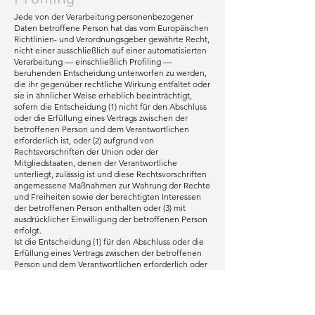
Jede von der Verarbeitung personenbezogener
Daten betroffene Person hat das vom Europäischen
Richtlinien- und Verordnungsgeber gewährte Recht,
nicht einer ausschließlich auf einer automatisierten
Verarbeitung — einschließlich Profiling —
beruhenden Entscheidung unterworfen zu werden,
die ihr gegenüber rechtliche Wirkung entfaltet oder
sie in ähnlicher Weise erheblich beeinträchtigt,
sofern die Entscheidung (1) nicht für den Abschluss
oder die Erfüllung eines Vertrags zwischen der
betroffenen Person und dem Verantwortlichen
erforderlich ist, oder (2) aufgrund von
Rechtsvorschriften der Union oder der
Mitgliedstaaten, denen der Verantwortliche
unterliegt, zulässig ist und diese Rechtsvorschriften
angemessene Maßnahmen zur Wahrung der Rechte
und Freiheiten sowie der berechtigten Interessen
der betroffenen Person enthalten oder (3) mit
ausdrücklicher Einwilligung der betroffenen Person
erfolgt.
Ist die Entscheidung (1) für den Abschluss oder die
Erfüllung eines Vertrags zwischen der betroffenen
Person und dem Verantwortlichen erforderlich oder
(2) erfolgt sie mit ausdrücklicher Einwilligung der
betroffenen Person, trifft die Bergblick Apartments
angemessene Maßnahmen, um die Rechte und
Freiheiten sowie die berechtigten Interessen der